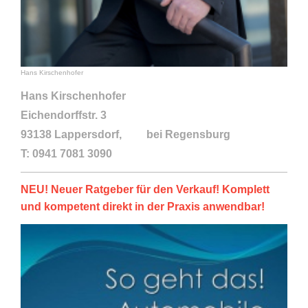
Hans Kirschenhofer
Hans Kirschenhofer
Eichendorffstr. 3
93138 Lappersdorf, bei Regensburg
T: 0941 7081 3090
NEU! Neuer Ratgeber für den Verkauf! Komplett
und kompetent direkt in der Praxis anwendbar!