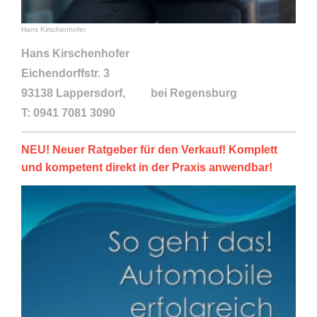
Hans Kirschenhofer
Hans Kirschenhofer
Eichendorffstr. 3
93138 Lappersdorf, bei Regensburg
T: 0941 7081 3090
NEU! Neuer Ratgeber für den Verkauf! Komplett
und kompetent direkt in der Praxis anwendbar!